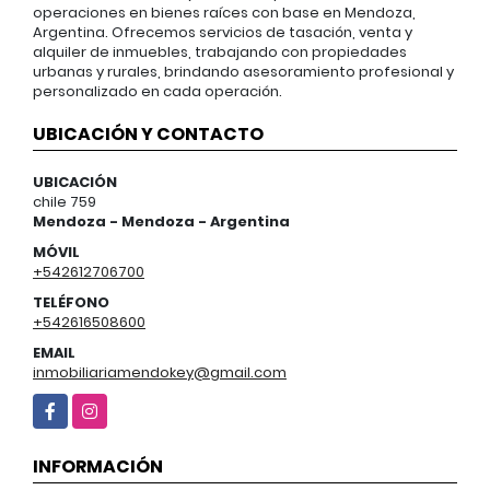
operaciones en bienes raíces con base en Mendoza,
Argentina. Ofrecemos servicios de tasación, venta y
alquiler de inmuebles, trabajando con propiedades
urbanas y rurales, brindando asesoramiento profesional y
personalizado en cada operación.
UBICACIÓN Y CONTACTO
UBICACIÓN
chile 759
Mendoza - Mendoza - Argentina
MÓVIL
+542612706700
TELÉFONO
+542616508600
EMAIL
inmobiliariamendokey@gmail.com
Facebook
Instagram
INFORMACIÓN