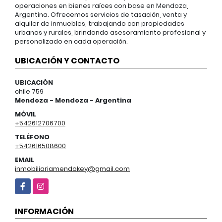
operaciones en bienes raíces con base en Mendoza,
Argentina. Ofrecemos servicios de tasación, venta y
alquiler de inmuebles, trabajando con propiedades
urbanas y rurales, brindando asesoramiento profesional y
personalizado en cada operación.
UBICACIÓN Y CONTACTO
UBICACIÓN
chile 759
Mendoza - Mendoza - Argentina
MÓVIL
+542612706700
TELÉFONO
+542616508600
EMAIL
inmobiliariamendokey@gmail.com
Facebook
Instagram
INFORMACIÓN