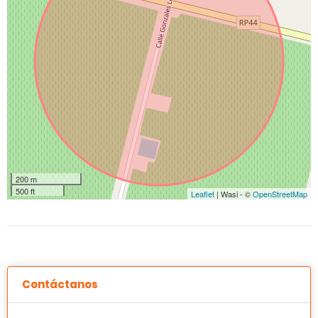
200 m
500 ft
Leaflet
| Wasi - ©
OpenStreetMap
Contáctanos