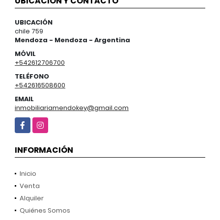
UBICACIÓN Y CONTACTO
UBICACIÓN
chile 759
Mendoza - Mendoza - Argentina
MÓVIL
+542612706700
TELÉFONO
+542616508600
EMAIL
inmobiliariamendokey@gmail.com
Facebook
Instagram
INFORMACIÓN
Inicio
Venta
Alquiler
Quiénes Somos