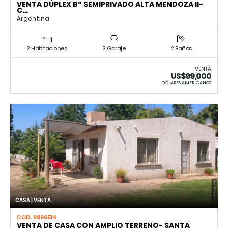
VENTA DÚPLEX B° SEMIPRIVADO ALTA MENDOZA II-
C…
Argentina
2 Habitaciones
2 Garaje
2 Baños
VENTA
US$99,000
DÓLARES AMERICANOS
CASA | VENTA
COD. 9896514
VENTA DE CASA CON AMPLIO TERRENO- SANTA