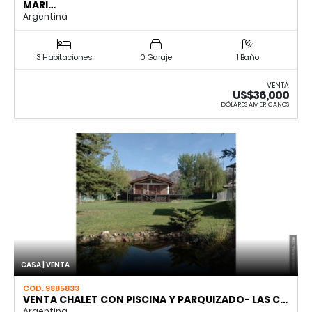
MARI…
Argentina
3 Habitaciones
0 Garaje
1 Baño
VENTA
US$36,000
DÓLARES AMERICANOS
CASA | VENTA
COD. 9885833
VENTA CHALET CON PISCINA Y PARQUIZADO- LAS C…
Argentina