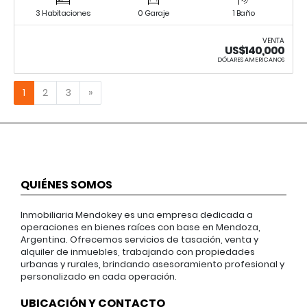
3 Habitaciones
0 Garaje
1 Baño
VENTA
US$140,000
DÓLARES AMERICANOS
Siguiente
1
2
3
»
QUIÉNES SOMOS
Inmobiliaria Mendokey es una empresa dedicada a
operaciones en bienes raíces con base en Mendoza,
Argentina. Ofrecemos servicios de tasación, venta y
alquiler de inmuebles, trabajando con propiedades
urbanas y rurales, brindando asesoramiento profesional y
personalizado en cada operación.
UBICACIÓN Y CONTACTO