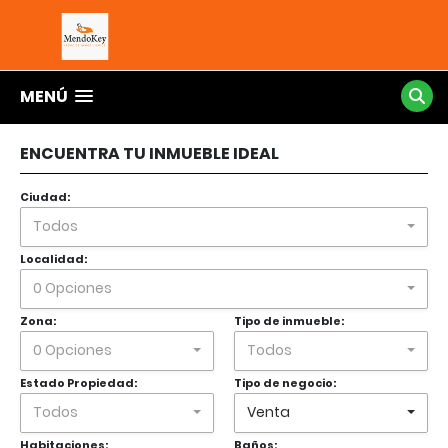
MENÚ
ENCUENTRA TU INMUEBLE IDEAL
Ciudad:
Todos
Localidad:
0 Opciones
Zona:
Tipo de inmueble:
0 Opciones
Todos
Estado Propiedad:
Tipo de negocio:
Todos
Venta
Habitaciones:
Baños: