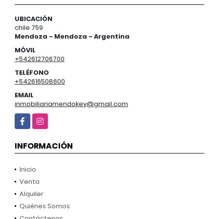
UBICACIÓN
chile 759
Mendoza - Mendoza - Argentina
MÓVIL
+542612706700
TELÉFONO
+542616508600
EMAIL
inmobiliariamendokey@gmail.com
Facebook
Instagram
INFORMACIÓN
Inicio
Venta
Alquiler
Quiénes Somos
Contáctenos