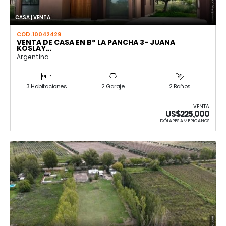
CASA | VENTA
COD. 10042429
VENTA DE CASA EN B° LA PANCHA 3- JUANA
KOSLAY…
Argentina
3 Habitaciones
2 Garaje
2 Baños
VENTA
US$225,000
DÓLARES AMERICANOS