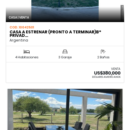
CASA | VENTA
COD. 10042501
CASA A ESTRENAR (PRONTO A TERMINAR)B°
PRIVAD…
Argentina
4 Habitaciones
3 Garaje
2 Baños
VENTA
US$380,000
DÓLARES AMERICANOS