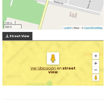
100 m
500 ft
Leaflet
| Wasi - ©
OpenStreetMap
Street View
Ver Ubicación
en
street
view