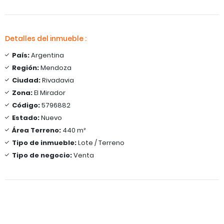
Detalles del inmueble :
País:
Argentina
Región:
Mendoza
Ciudad:
Rivadavia
Zona:
El Mirador
Código:
5796882
Estado:
Nuevo
Área Terreno:
440 m²
Tipo de inmueble:
Lote / Terreno
Tipo de negocio:
Venta