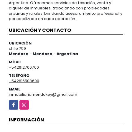
Argentina. Ofrecemos servicios de tasación, venta y
alquiler de inmuebles, trabajando con propiedades
urbanas y rurales, brindando asesoramiento profesional y
personalizado en cada operación.
UBICACIÓN Y CONTACTO
UBICACIÓN
chile 759
Mendoza - Mendoza - Argentina
MÓVIL
+542612706700
TELÉFONO
+542616508600
EMAIL
inmobiliariamendokey@gmail.com
Facebook
Instagram
INFORMACIÓN